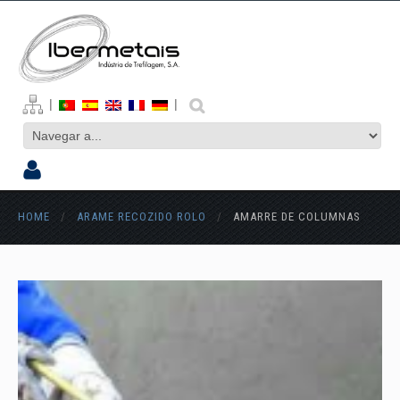
|
|
HOME
/
ARAME RECOZIDO ROLO
/
AMARRE DE COLUMNAS