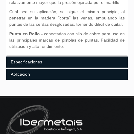
relativamente mayor que la presión ejercida por el martillo.
Cual sea su aplicación, se sigue el mismo principio, al
penetrar en la madera "corta" las venas, empujando las
puntas de las cerdas desglosadas, tornando difícil de quitar.
Punta en Rollo -
conectados con hilo de cobre para uso en
las principales marcas de pistolas de puntas. Facilidad de
utilización y alto rendimiento.
Especificaciones
Aplicación
Composición Química
Características Geométricas
Embalaje
Algunos ejemplos:
% C
% Mn
% P
% S
Pallets;
≤ 0.10
≤ 0.50
≤ 0.050
≤ 0.050
Cajas;
Construcción;
Otras especificaciones sobre pedido.
Carpintería;
Muebles.