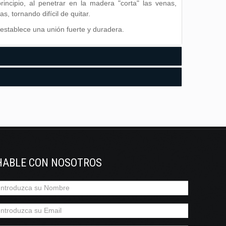
incipio, al penetrar en la madera "corta" las venas,
, tornando difícil de quitar.
 establece una unión fuerte y duradera.
Embalaje
bamiento;
HABLE CON NOSOTROS