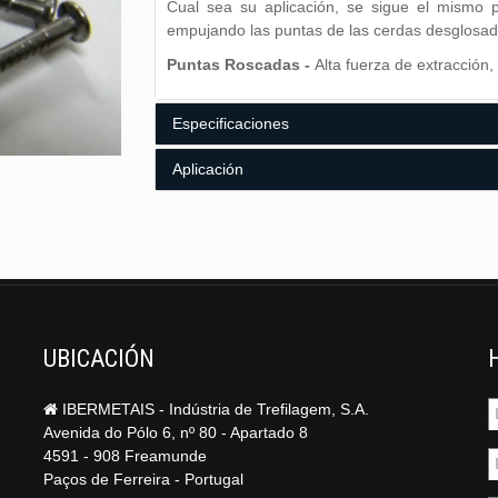
Cual sea su aplicación, se sigue el mismo pr
empujando las puntas de las cerdas desglosadas
Puntas Roscadas -
Alta fuerza de extracción,
Especificaciones
Aplicación
Composición Química
Características Geométricas
Algunos ejemplos:
% C
% Mn
% P
% S
Construcción, carpintería y trabajos de aca
≤ 0.10
≤ 0.50
≤ 0.050
≤ 0.050
Pallets;
Cajas.
Otras especificaciones sobre pedido.
UBICACIÓN
IBERMETAIS - Indústria de Trefilagem, S.A.
Avenida do Pólo 6, nº 80 - Apartado 8
4591 - 908 Freamunde
Paços de Ferreira - Portugal