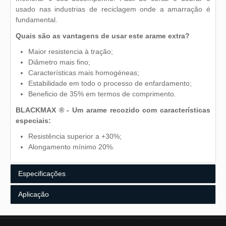
usado nas industrias de reciclagem onde a amarração é
fundamental.
Quais são as vantagens de usar este arame extra?
Maior resistencia à tração;
Diâmetro mais fino;
Características mais homogéneas;
Estabilidade em todo o processo de enfardamento;
Beneficio de 35% em termos de comprimento.
BLACKMAX ® - Um arame recozido com características
especiais:
Resistência superior a +30%;
Alongamento mínimo 20%.
Especificações
Aplicação
Composição Química
Características Mecânicas
Alguns exemplos:
Acabamento e Embalagem
Dimensões dos Rolos