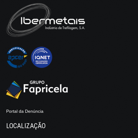
% C
% Mn
% Si
% P
% S
Norma
0.15 -
0.60 -
≤
≤
≤
ASTM
0.20
0.90
0.30
0.040
0.050
A510
Outras especificações sob consulta.
Portal da Denúncia
LOCALIZAÇÃO