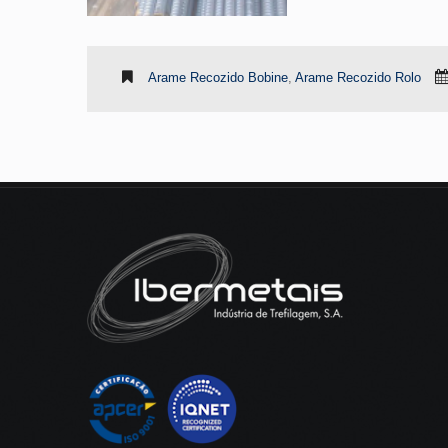
Arame Recozido Bobine
,
Arame Recozido Rolo