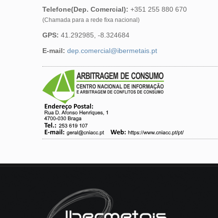
Telefone(Dep. Comercial):
+351 255 880 670
(Chamada para a rede fixa nacional)
GPS:
41.292985, -8.324684
E-mail:
dep.comercial@ibermetais.pt