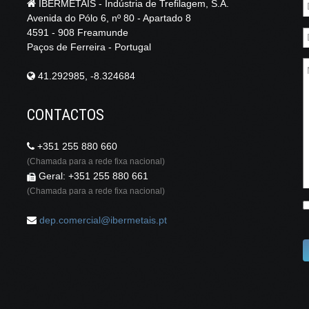
IBERMETAIS - Indústria de Trefilagem, S.A.
Avenida do Pólo 6, nº 80 - Apartado 8
4591 - 908 Freamunde
Paços de Ferreira - Portugal
41.292985, -8.324684
CONTACTOS
+351 255 880 660
(Chamada para a rede fixa nacional)
Geral: +351 255 880 661
(Chamada para a rede fixa nacional)
dep.comercial@ibermetais.pt