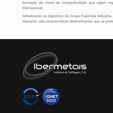
formação de níveis de competitividade que sejam c
internacional.
Sintetizando os objectivos do Grupo Fapricela Indústr
relevante, são características determinantes que se pre