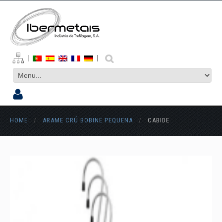
|
|
HOME
/
ARAME CRÚ BOBINE PEQUENA
/
CABIDE