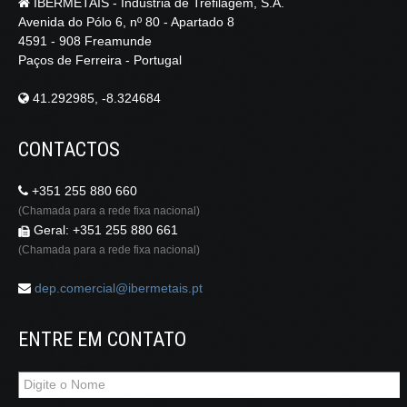
IBERMETAIS - Indústria de Trefilagem, S.A.
Avenida do Pólo 6, nº 80 - Apartado 8
4591 - 908 Freamunde
Paços de Ferreira - Portugal
41.292985, -8.324684
CONTACTOS
+351 255 880 660
(Chamada para a rede fixa nacional)
Geral: +351 255 880 661
(Chamada para a rede fixa nacional)
dep.comercial@ibermetais.pt
ENTRE EM CONTATO