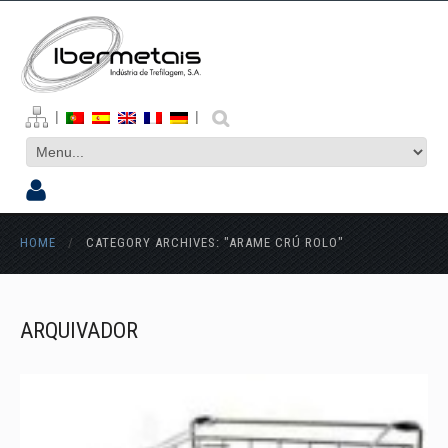
|
|
HOME
/
CATEGORY ARCHIVES: "ARAME CRÚ ROLO"
ARQUIVADOR