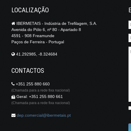
LOCALIZAÇÃO
IBERMETAIS - Indústria de Trefilagem, S.A.
Avenida do Pólo 6, nº 80 - Apartado 8
4591 - 908 Freamunde
Paços de Ferreira - Portugal
41.292985, -8.324684
CONTACTOS
+351 255 880 660
(Chamada para a rede fixa nacional)
Geral: +351 255 880 661
(Chamada para a rede fixa nacional)
dep.comercial@ibermetais.pt