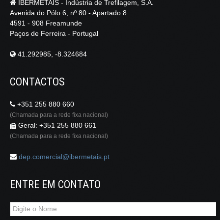
IBERMETAIS - Indústria de Trefilagem, S.A.
Avenida do Pólo 6, nº 80 - Apartado 8
4591 - 908 Freamunde
Paços de Ferreira - Portugal
41.292985, -8.324684
CONTACTOS
+351 255 880 660
(Chamada para a rede fixa nacional)
Geral: +351 255 880 661
(Chamada para a rede fixa nacional)
dep.comercial@ibermetais.pt
ENTRE EM CONTATO