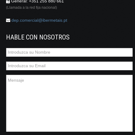
General: +351 255 880 661
(Llamada a la red fija nacional)
dep.comercial@ibermetais.pt
HABLE CON NOSOTROS