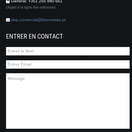
Général: +351 255 880 661
(Appel à la ligne fixe nationale)
dep.comercial@ibermetais.pt
ENTRER EN CONTACT