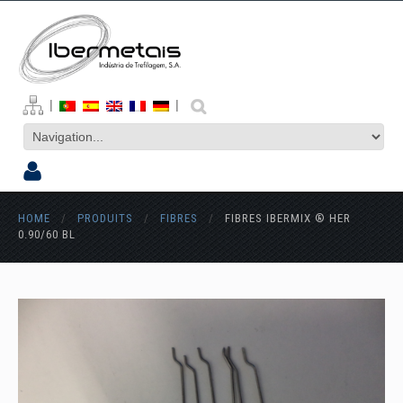
|
|
HOME
/
PRODUITS
/
FIBRES
/
FIBRES IBERMIX ® HER
0.90/60 BL