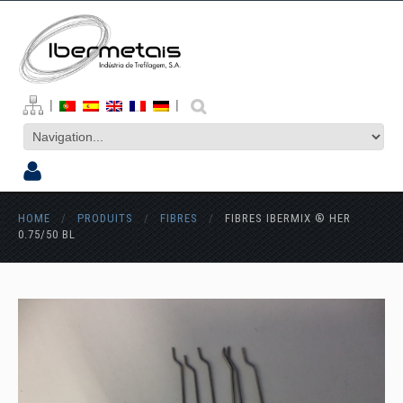
|
|
HOME
/
PRODUITS
/
FIBRES
/
FIBRES IBERMIX ® HER
0.75/50 BL