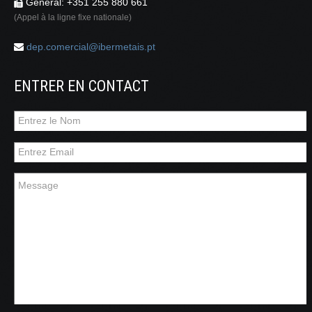
Général: +351 255 880 661
(Appel à la ligne fixe nationale)
dep.comercial@ibermetais.pt
ENTRER EN CONTACT