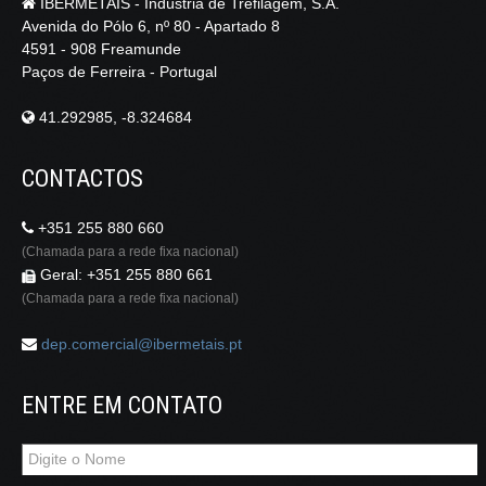
IBERMETAIS - Indústria de Trefilagem, S.A.
Avenida do Pólo 6, nº 80 - Apartado 8
4591 - 908 Freamunde
Paços de Ferreira - Portugal
41.292985, -8.324684
CONTACTOS
+351 255 880 660
(Chamada para a rede fixa nacional)
Geral: +351 255 880 661
(Chamada para a rede fixa nacional)
dep.comercial@ibermetais.pt
ENTRE EM CONTATO