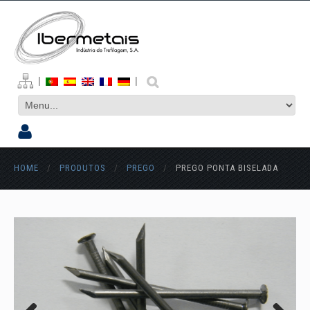
|
|
HOME
/
PRODUTOS
/
PREGO
/
PREGO PONTA BISELADA