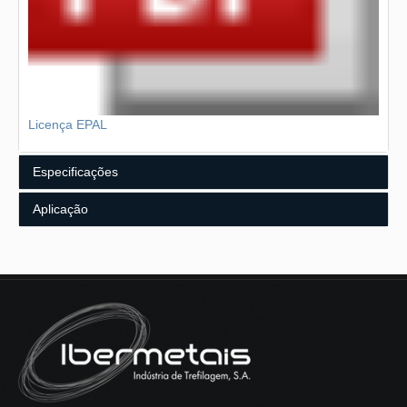
Licença EPAL
Especificações
Aplicação
Composição Química
Características Geométricas
Embalagem
Alguns exemplos:
% C
% Mn
% P
% S
Paletes;
≤ 0.10
≤ 0.50
≤ 0.050
≤ 0.050
Caixotaria.
Outras especificações sob consulta.