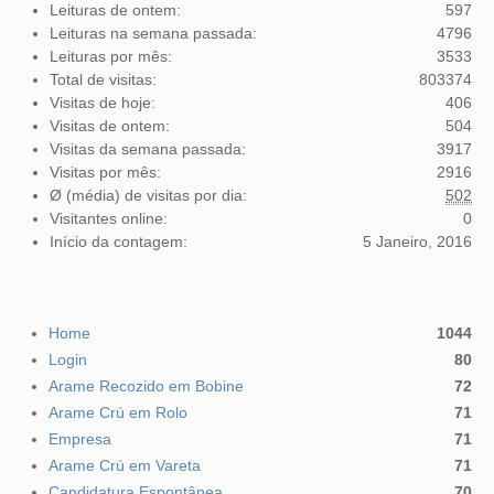
Leituras de ontem:
597
Leituras na semana passada:
4796
Leituras por mês:
3533
Total de visitas:
803374
Visitas de hoje:
406
Visitas de ontem:
504
Visitas da semana passada:
3917
Visitas por mês:
2916
Ø (média) de visitas por dia:
502
Visitantes online:
0
Início da contagem:
5 Janeiro, 2016
Home
1044
Login
80
Arame Recozido em Bobine
72
Arame Crú em Rolo
71
Empresa
71
Arame Crú em Vareta
71
Candidatura Espontânea
70