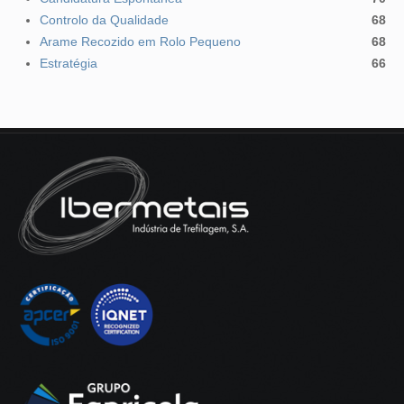
Controlo da Qualidade
68
Arame Recozido em Rolo Pequeno
68
Estratégia
66