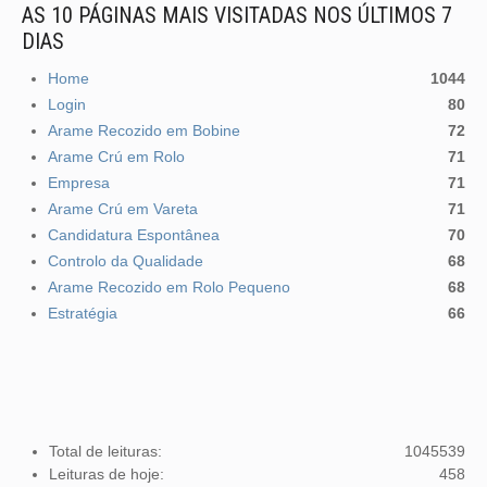
AS 10 PÁGINAS MAIS VISITADAS NOS ÚLTIMOS 7
DIAS
Home
1044
Login
80
Arame Recozido em Bobine
72
Arame Crú em Rolo
71
Empresa
71
Arame Crú em Vareta
71
Candidatura Espontânea
70
Controlo da Qualidade
68
Arame Recozido em Rolo Pequeno
68
Estratégia
66
Total de leituras:
1045539
Leituras de hoje:
458