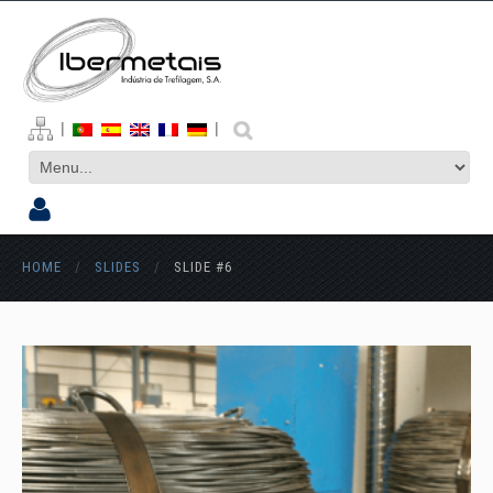
|
|
HOME
/
SLIDES
/
SLIDE #6