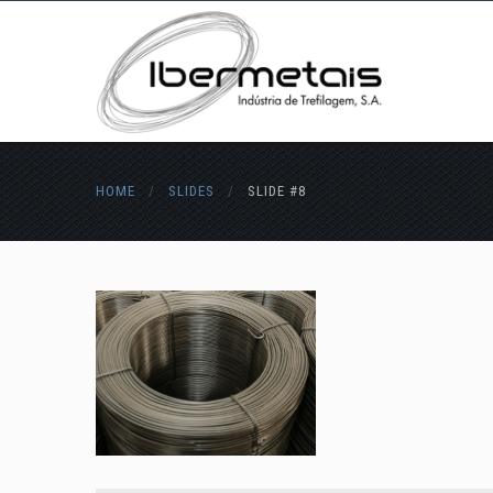
HOME
/
SLIDES
/
SLIDE #8