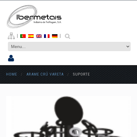
|
|
HOME
/
ARAME CRÚ VARETA
/
SUPORTE