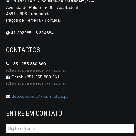
IBERMETAIS - Indústria de Trefilagem, S.A.
Avenida do Pólo 6, nº 80 - Apartado 8
4591 - 908 Freamunde
Paços de Ferreira - Portugal
41.292985, -8.324684
CONTACTOS
+351 255 880 660
(Chamada para a rede fixa nacional)
Geral: +351 255 880 661
(Chamada para a rede fixa nacional)
dep.comercial@ibermetais.pt
ENTRE EM CONTATO