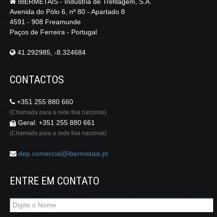
IBERMETAIS - Indústria de Trefilagem, S.A.
Avenida do Pólo 6, nº 80 - Apartado 8
4591 - 908 Freamunde
Paços de Ferreira - Portugal
41.292985, -8.324684
CONTACTOS
+351 255 880 660
(Chamada para a rede fixa nacional)
Geral: +351 255 880 661
(Chamada para a rede fixa nacional)
dep.comercial@ibermetais.pt
ENTRE EM CONTATO