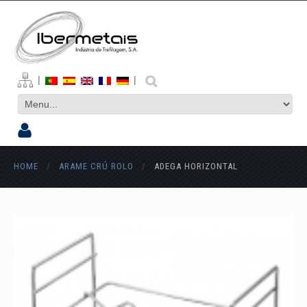
|
|
HOME
/
ARAME CRÚ ROLO
/
ADEGA HORIZONTAL