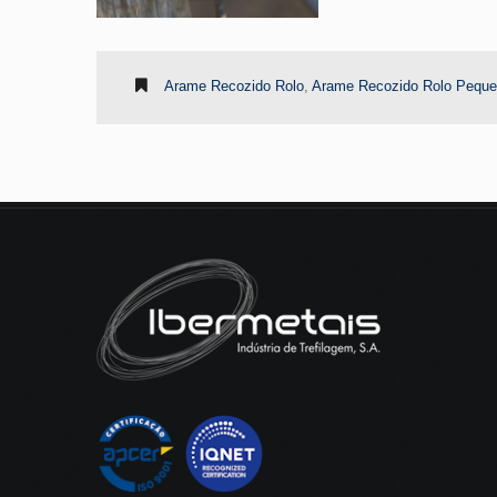
Arame Recozido Rolo
,
Arame Recozido Rolo Pequ