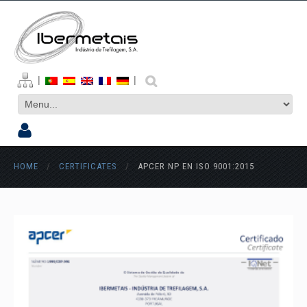
|
|
HOME
/
CERTIFICATES
/
APCER NP EN ISO 9001:2015