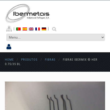
|
|
HOME
/
PRODUTOS
/
FIBRAS
/
FIBRAS IBERMIX ® HER
0.75/35 BL