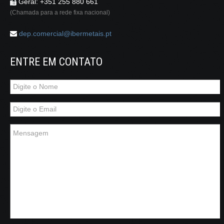
Geral: +351 255 880 661
(Chamada para a rede fixa nacional)
dep.comercial@ibermetais.pt
ENTRE EM CONTATO