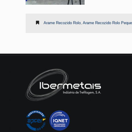
Arame Recozido Rolo
,
Arame Recozido Rolo Pequ