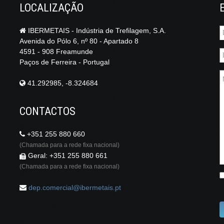
LOCALIZAÇÃO
IBERMETAIS - Indústria de Trefilagem, S.A.
Avenida do Pólo 6, nº 80 - Apartado 8
4591 - 908 Freamunde
Paços de Ferreira - Portugal
41.292985, -8.324684
CONTACTOS
+351 255 880 660
(Chamada para a rede fixa nacional)
Geral: +351 255 880 661
(Chamada para a rede fixa nacional)
dep.comercial@ibermetais.pt