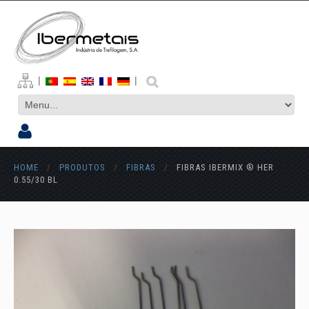
|
|
HOME
/
PRODUTOS
/
FIBRAS
/
FIBRAS IBERMIX ® HER
0.55/30 BL