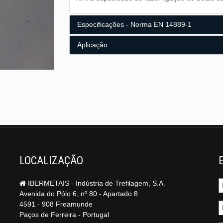
Especificações - Norma EN 14889-1
Aplicação
Composição Química
Características Geométricas
C
Fibras para pavimentos e betão pré-fabric
C9D de acordo com a EN 16120-2
comerciais ou industriais, pavimentos exterior
Alguns exemplos:
Outras especificações sob consulta.
LOCALIZAÇÃO
IBERMETAIS - Indústria de Trefilagem, S.A.
Avenida do Pólo 6, nº 80 - Apartado 8
4591 - 908 Freamunde
Paços de Ferreira - Portugal