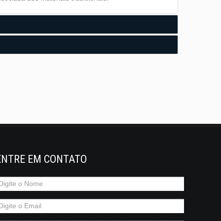
aracterísticas Mecânicas
Embalagem
ado, indicado para a execução de pisos de centros
es, fundações e tubos de betão.
ENTRE EM CONTATO